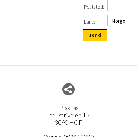
Poststed:
Land:
Del nettside med andre
iPlast as
Industriveien 15
3090 HOF