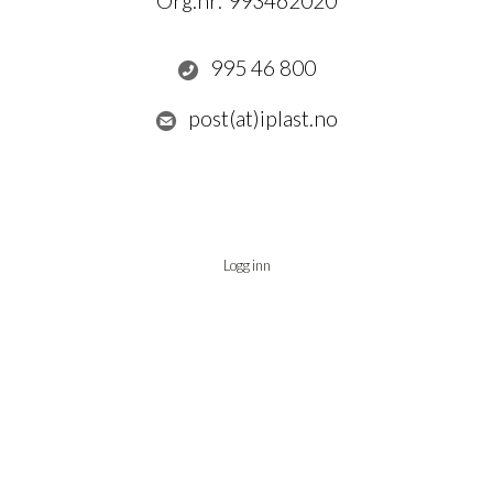
Org.nr:
993462020
995 46 800
post(at)iplast.no
Logg inn